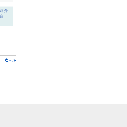
能紹介
面編
次へ