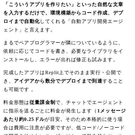
「こういうアプリを作りたい」といった自然な文章
を入力するだけで、環境構築からコード作成、デプ
ロイまで自動化
してくれる「自動アプリ開発エージ
ェント」と言えます。
まるでペアプログラマーが隣についているように、
依頼に応じてコードを書き、必要なライブラリをイ
ンストールし、エラーが出れば修正も試みます。
完成したアプリはReplit上でそのまま実行・公開で
き、
アイデアから数分でデプロイまで到達
すること
も可能です 。
料金形態は
従量課金制
で、チャットでエージェント
に指示を送るごとに料金が発生します（
1メッセージ
あたり約0.25ドル
が目安。そのため本格的に使う場
合は費用に注意が必要ですが、低コード/ノーコード