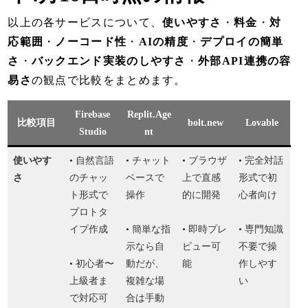
以上の各サービスについて、
使いやすさ
・
料金
・
対
応範囲
・
ノーコード性
・
AIの精度
・
デプロイの簡単
さ
・
バックエンド実装のしやすさ
・
外部API連携の容
易さ
の観点で比較をまとめます。
Firebase
Replit.Age
比較項目
bolt.new
Lovable
Studio
nt
使いやす
• 自然言語
• チャット
• ブラウザ
• 完全対話
さ
のチャッ
ベースで
上で直感
形式で初
ト形式で
操作
的に開発
心者向け
プロトタ
イプ作成
• 簡単な指
• 即時プレ
• 専門知識
示なら自
ビュー可
不要で操
• 初心者〜
動だが、
能
作しやす
上級者ま
複雑な場
い
で対応可
合は手動