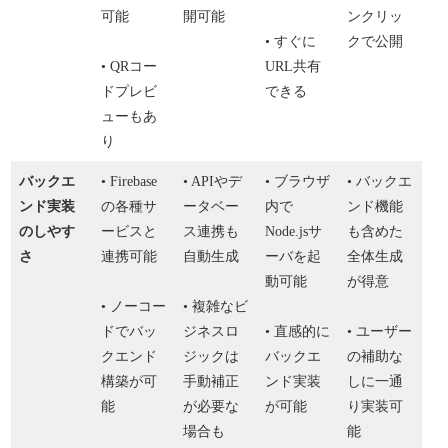
可能
開可能
ンクリッ
• すぐに
クで公開
• QRコー
URL共有
ドプレビ
できる
ューもあ
り
バックエ
• Firebase
• APIやデ
• ブラウザ
• バックエ
ンド実装
の各種サ
ータベー
内で
ンド機能
のしやす
ービスと
ス連携も
Node.jsサ
も含めた
さ
連携可能
自動生成
ーバを起
全体生成
動可能
が得意
• ノーコー
• 複雑なビ
ドでバッ
ジネスロ
• 直感的に
• ユーザー
クエンド
ジックは
バックエ
の補助な
構築が可
手動補正
ンド実装
しに一通
能
が必要な
が可能
り実装可
場合も
能