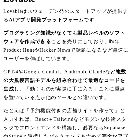
Lovableはスウェーデン発のスタートアップが提供す
る
AIアプリ開発プラットフォーム
です。
プログラミング知識がなくても製品レベルのソフト
ウェアを作成できる
ことを売りにしており、昨年
Product HuntやHacker Newsで話題になるなど急速に
ユーザーを伸ばしています。
GPT-4やGoogle Gemini、Anthropic Claudeなど
複数
の大規模言語モデルを組み合わせて最適なコードを
生成
し、「動くものが実際に手に入る」ことに重点
を置いている点が他のツールとの違いです。
たとえば「予約機能付きの店舗サイトを作って」と
入力すれば、React＋Tailwindなどモダンな技術スタ
ックでフロントエンドを構築し、必要ならSupabase
やStripeと連携したバックエンドも含めて
完全なアプ