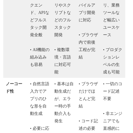
クエン
リやスク
バイルア
リ、業務
ド、APIな
リプトな
プリ開発
ツールな
どフルス
どのフル
に対応
ど幅広い
タック開
スタック
ユースケ
発全般
開発
• ブラウザ
ース
内で前後
• AI機能の
• 複数環
工程が完
• プロダク
組み込み
境・言語
結
ションレ
も容易
に対応可
ベルの生
能
成も可能
ノーコー
• 自然言語
• 基本は自
• ブラウザ
• 一切のコ
ド性
入力でア
動生成だ
だけでほ
ード記述
プリのひ
が、エラ
とんど完
不要
な形を自
ー時の手
結
動生成
動介入も
• 非エンジ
発生
• コード記
ニアでも
• 必要に応
述の必要
直感的に