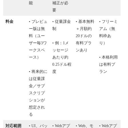
能
補正が必
要
料金
• プレビュ
• 従量課金
• 基本無料
• フリーミ
ー版は無
制
＋月額約
アム（無
料（ユー
20ドルの
料枠あ
ザー毎3ワ
• 例：1メ
有料プラ
り）
ークスペ
ッセージ
ンあり
ース）
あたり約
• 本格利用
0.25ドル程
は有料プ
• 将来的に
度
ラン
は従量課
金／サブ
スクリプ
ションが
想定され
る
対応範囲
• UI、バッ
• Webアプ
• Web、モ
• Webアプ