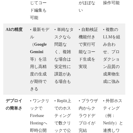
じてコー
がほぼな
操作可能
ド編集も
い
可能
AIの精度
• 最新モデ
• 単純なタ
• 自動検証
• 複数の
ル
スクなら
機能付き
LLMを組
（
Google
問題な
で実行可
み合わ
Gemini
く、複雑
能なコー
せ、プロ
等）を活
な場合は
ド生成を
ダクショ
用し高精
安定性に
実現
ン品質の
度の生成
課題があ
成果物生
が期待で
る場合も
成に強み
きる
デプロイ
• ワンクリ
• Replit上
• ブラウザ
• 外部ホス
の簡単さ
ックで
でのホス
内からク
ティング
Firebase
ティング
ラウドデ
（例：
Hostingへ
で数クリ
プロイが
Netlify）と
即時公開
ックで公
完結
連携しワ