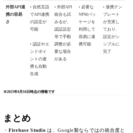
外部API連
• 自然言語
• 外部API
• 必要な
• 連携テン
携の容易
でAPI連携
統合も試
NPMパッ
プレート
さ
の設定が
みるが、
ケージを
が充実し
可能
認証設定
利用して
ており、
等で手動
容易に連
設定がシ
• 認証やエ
調整が必
携可能
ンプルに
ンドポイ
要な場合
完了
ントの連
がある
携も自動
生成
※2025年4月16日時点の情報です
まとめ
・
Firebase Studio
は、Google製ならではの統合度と