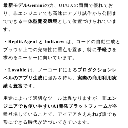
最新モデルGemini
の力、UI/UXの両面で優れてお
り、非エンジニアでも高速にアプリ試作から公開ま
でできる
一体型開発環境
として位置づけられていま
す。
・
Replit.Agent
と
bolt.new
は、コードの自動生成と
ブラウザ上での完結性に重点を置き、特に
手軽さ
を
求めるユーザーに向いています。
・
Lovable
は、ノーコードによる
プロダクションレ
ベルのアプリ生成
に強みを持ち、
実際の商用利用実
績も豊富
です。
用途によって適切なツールは異なりますが、
非エン
ジニアでも使いやすいAI開発プラットフォーム
が各
種登場していることで、アイデアさえあれば誰でも
形にできる時代が近づいてきています。